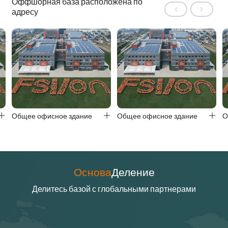
Оффшорная база расположена по
адресу
е
Общее офисное здание
Общее офисное здание


Основа
Деление
Делитесь базой с глобальными партнерами