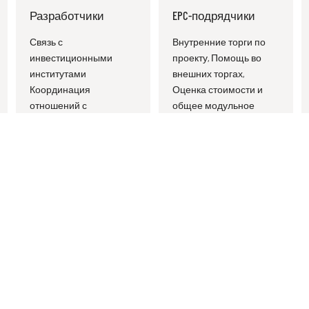
EPC-подрядчики
Проектные фирмы
Внутренние торги по
Оптимизация
проекту, Помощь во
модульного
внешних торгах,
проектирования и
Оценка стоимости и
координация услуг по
общее модульное
глобальному
проектирование
проектированию
ция
строительства
проектов
ва
Основа
Преимущество расположения
Преимущество расположения дельты реки Янцзы