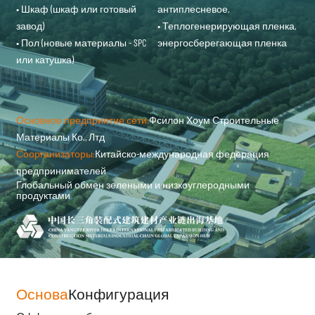
• Шкаф (шкаф или готовый
антиплесневое,
завод)
• Теплогенерирующая пленка,
• Пол (новые материалы - SPC
энергосберегающая пленка
или катушка)
Основное предприятие сети:
Фсилон Хоум Строительные
Материалы Ко., Лтд
Соорганизаторы:
Китайско-международная федерация
предпринимателей
Глобальный обмен зелеными и низкоуглеродными
продуктами
Основа
Конфигурация