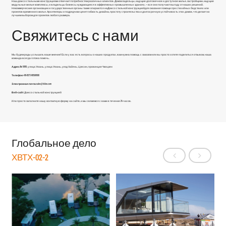
Наш дом со стальными конструкциями отвечает потребностям различных клиентов. Домовладельцы, ищущие долговечное и доступное жилье, застройщики, ищущие
модульные жилые комплексы, и владельцы бизнеса, нуждающиеся в эффективных промышленных зданиях, — все они получают выгоду от наших решений.
Некоммерческие организации и государственные органы также опираются на
Дом со стальной конструкцией
для оказания помощи при стихийных бедствиях или
проектов временного жилья. Архитекторы и подрядчики ценят гибкость дизайна, простоту строительства и долгосрочную устойчивость этих домов, что делает их
лучшим выбором для проектов любого размера.
Свяжитесь с нами
Мы будем рады услышать ваше мнение! Если у вас есть вопросы о наших продуктах, вам нужна помощь с заказом или вы просто хотите поделиться отзывом, наша
команда всегда готова помочь.
Адрес:
No 5888, улица Уюань, улица Уюань, уезд Хайянь, Цзясин, провинция Чжэцзян
Телефон:
+86-0573-86598806
Электронная почта:
sales@fsilon.com
Веб-сайт:
Дом со стальной конструкцией
Или просто заполните нашу контактную форму на сайте, и мы свяжемся с вами в течение 24 часов.
Глобальное дело
ХВТХ-02-2