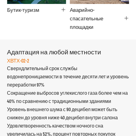
Бутик-туризм
Аварийно-
Г
спасательные
ж
площадки
Адаптация на любой местности
ХВТХ-02-2
Сверхдлительный срок службы
водонепроницаемости в течение десяти лет и уровень
переработки 97%
Сокращение выбросов углекислого газа более чем на
40% по сравнению с традиционными зданиями
Уровень внешнего шума с 90 децибел может быть
снижен до уровня ниже 40 децибел внутри салона
Удовлетворенность качеством ночного сна
увеличилась на 52%, процент повторных покупок