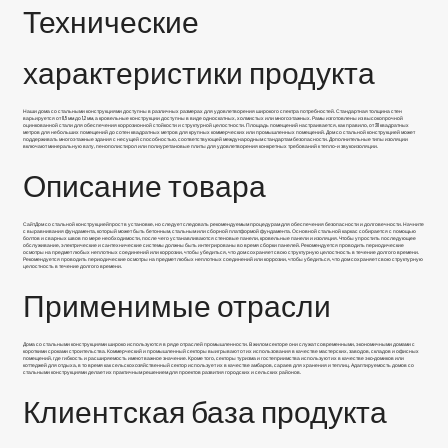
Технические
характеристики продукта
Наши дома со стальными конструкциями доступны в различных размерах для удовлетворения широкого спектра потребностей. Стандартная толщина стен
варьируется от 0,5 мм до 1,2 мм, а кровельные конструкции доступны в виде односкатных, холмистых или многоэтажных. Рамы изготовлены из высокопрочной
оцинкованной стали для обеспечения коррозионной стойкости и структурной целостности. Площадь помещений настраивается, как правило, от 30 квадратных
метров для небольших помещений до сотен квадратных метров для крупных коммерческих или промышленных помещений. Дом со стальной конструкцией может
поддерживать многоэтажные здания с несущей способностью, соответствующей международным стандартам безопасности. Дополнительные типы изоляции
включают минеральную вату, пенополистирол или полиуретановые плиты для удовлетворения конкретных требований к тепло- и звукоизоляции.
Описание товара
Сайт
Дом со стальной конструкцией
прост в установке, но следует следовать рекомендуемым процедурам для обеспечения безопасности и долговечности. Начните
с выравнивания фундамента, который может быть бетонным, стальным или сборной платформой фундамента. Основной стальной каркас собирается с помощью
болтов и сварных швов по мере необходимости, после чего устанавливаются стеновые панели, кровельные панели и изоляция. Чтобы упростить последующее
обслуживание, электрические и сантехнические системы должны быть интегрированы во время сборки панелей. Рекомендуется проводить периодические
осмотры на предмет любых неплотных соединений или коррозии, чтобы убедиться, что дом сохраняет свою структурную целостность в течение долгого времени.
Рекомендуется проводить периодические осмотры на предмет любых неплотных соединений или коррозии, чтобы убедиться, что дом сохраняет свою структурную
целостность в течение долгого времени.
Применимые отрасли
Дома со стальными конструкциями широко используются в ряде отраслей промышленности. В жилом секторе они служат современными, экономичными домами с
короткими сроками строительства. Коммерческий и промышленный секторы выигрывают от их использования в качестве мастерских, заводов, складов и офисных
помещений, где гибкость и расширяемость имеют важное значение. Кроме того, секторы туризма и гостеприимства используют их в качестве эко-домиков или
коттеджей для отдыха, в то время как сельскохозяйственный сектор использует их в качестве амбаров, сараев для хранения и теплиц. Адаптируемость домов со
стальными конструкциями делает их практичным решением для проектов развития городских и сельских районов.
Клиентская база продукта