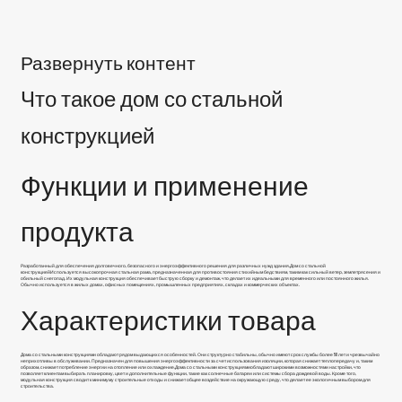
Развернуть контент
Что такое дом со стальной
конструкцией
Функции и применение
продукта
Разработанный для обеспечения долговечного, безопасного и энергоэффективного решения для различных нужд здания,
Дом со стальной
конструкцией
Используется высокопрочная стальная рама, предназначенная для противостояния стихийным бедствиям, таким как сильный ветер, землетрясения и
обильный снегопад. Их модульная конструкция обеспечивает быструю сборку и демонтаж, что делает их идеальными для временного или постоянного жилья.
Обычно используется в жилых домах, офисных помещениях, промышленных предприятиях, складах и коммерческих объектах.
Характеристики товара
Дома со стальными конструкциями обладают рядом выдающихся особенностей. Они структурно стабильны, обычно имеют срок службы более 50 лет и чрезвычайно
неприхотливы в обслуживании. Предназначен для повышения энергоэффективности за счет использования изоляции, которая снижает теплопередачу и, таким
образом, снижает потребление энергии на отопление или охлаждение,
Дома со стальными конструкциями
обладают широкими возможностями настройки, что
позволяет клиентам выбирать планировку, цвет и дополнительные функции, такие как солнечные батареи или системы сбора дождевой воды. Кроме того,
модульная конструкция сводит к минимуму строительные отходы и снижает общее воздействие на окружающую среду, что делает ее экологичным выбором для
строительства.