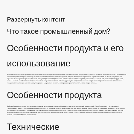
Развернуть контент
Что такое промышленный дом?
Особенности продукта и его
использование
A
Изготовленный дом
это практичное и доступное жилищное решение, созданное для обеспечения комфортного, удобного и гибкого жилищного опыта. Построенный
в контролируемой фабричной среде, он обеспечивает полноценное жилое здание, которое можно транспортировать и устанавливать на месте, что делает его
идеальным выбором как для постоянного, так и для временного проживания. Промышленные дома могут служить семейными жильями, жилыми для сотрудников,
сезонными жилыми объектами или даже проектами общественного жилья. Благодаря надёжной долговечности и современным строительным технологиям они
предлагают практичную альтернативу традиционным домам, значительно сокращая время строительства и общие затраты.
Особенности продукта
Manufactured Homes выделяются высококачественными материалами, энергоэффективностью и настраиваемой планировкой. Разработанные с учётом строгих
строительных норм и стандартов безопасности, они обеспечивают структурную целостность и долгосрочную эффективность. Ключевые особенности включают
эффективную изоляцию, современные системы вентиляции и гибкие планировки этажей, адаптируемые к индивидуальным потребностям образа жизни. Многие
квартиры также оснащены современными кухонными удобствами, стильными интерьерами и экологичными опциями, такими как интегрированные солнечные
панели, сочетая комфорт и устойчивость.
Технические