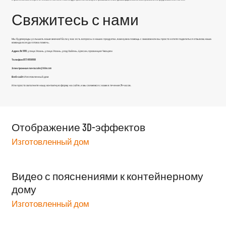
Свяжитесь с нами
Мы будем рады услышать ваше мнение! Если у вас есть вопросы о наших продуктах, вам нужна помощь с заказом или вы просто хотите поделиться отзывом, наша
команда всегда готова помочь.
Адрес:
No 5888, улица Уюань, улица Уюань, уезд Хайянь, Цзясин, провинция Чжэцзян
Телефон:
0573-86598806
Электронная почта:
sales@fsilon.com
Веб-сайт:
Изготовленный дом
Или просто заполните нашу контактную форму на сайте, и мы свяжемся с вами в течение 24 часов.
Отображение 3D-эффектов
Изготовленный дом
Видео с пояснениями к контейнерному
дому
Изготовленный дом