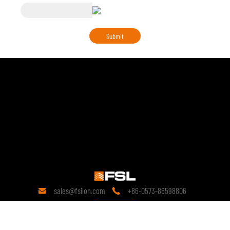
sales@fsilon.com
+86-0573-86598806


Связаться с